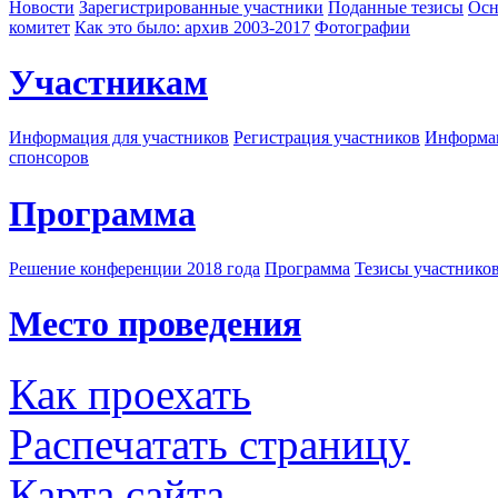
Новости
Зарегистрированные участники
Поданные тезисы
Осн
комитет
Как это было: архив 2003-2017
Фотографии
Участникам
Информация для участников
Регистрация участников
Информац
спонсоров
Программа
Решение конференции 2018 года
Программа
Тезисы участнико
Место проведения
Как проехать
Распечатать страницу
Карта сайта