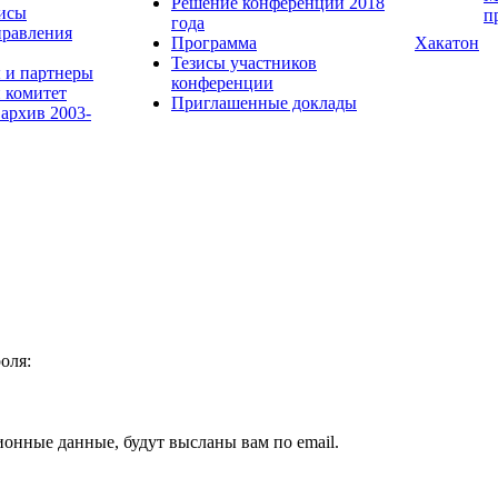
Решение конференции 2018
исы
п
года
равления
Программа
Хакатон
Тезисы участников
 и партнеры
конференции
 комитет
Приглашенные доклады
 архив 2003-
оля:
ионные данные, будут высланы вам по email.