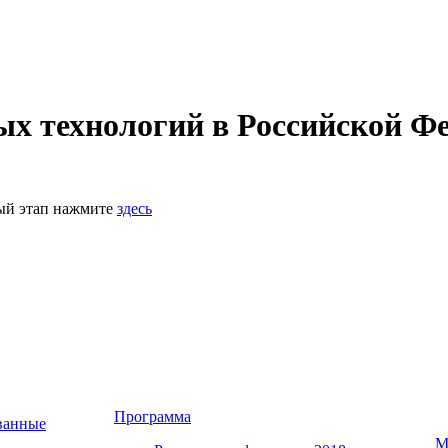
 технологий в Российской Фе
ный этап нажмите
здесь
Программа
ванные
М