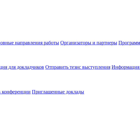
овные направления работы
Организаторы и партнеры
Программ
ия для докладчиков
Отправить тезис выступления
Информация 
в конференции
Приглашенные доклады