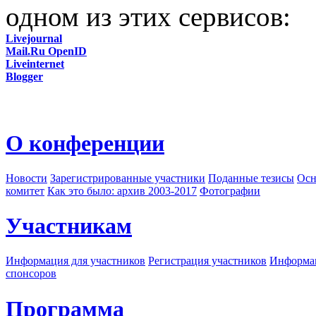
одном из этих сервисов:
Livejournal
Mail.Ru OpenID
Liveinternet
Blogger
О конференции
Новости
Зарегистрированные участники
Поданные тезисы
Осн
комитет
Как это было: архив 2003-2017
Фотографии
Участникам
Информация для участников
Регистрация участников
Информац
спонсоров
Программа