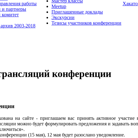
Мастер классы
равления работы
Хакато
Meetup
 и партнеры
Приглашенные доклады
 комитет
Экскурсии
Тезисы участников конференции
 архив 2003-2018
трансляций конференции
енции
вана на сайте - приглашаем вас принять активное участие в
нсляции можно будет формулировать предложения и задавать вопр
дключиться».
нференции (15 мая), 12 мая будет разослано уведомление.