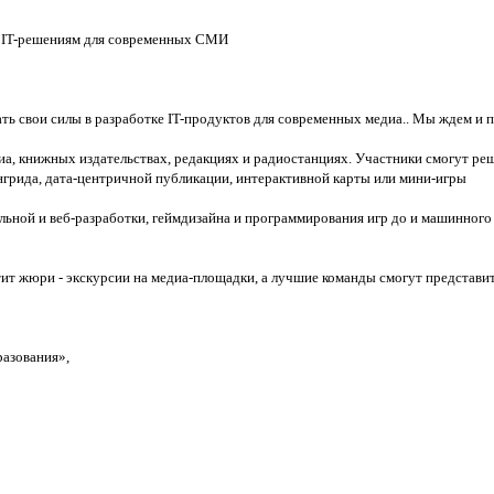
о IT-решениям для современных СМИ
ть свои силы в разработке IT-продуктов для современных медиа.. Мы ждем и п
а, книжных издательствах, редакциях и радиостанциях. Участники смогут реш
нгрида, дата-центричной публикации, интерактивной карты или мини-игры
ьной и веб-разработки, геймдизайна и программирования игр до и машинного о
тит жюри - экскурсии на медиа-площадки, а лучшие команды смогут представ
разования»,