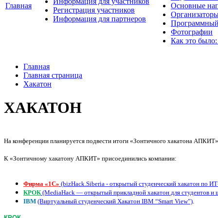
Информация для участников
Главная
Основные нап
Регистрация участников
Организаторы
Информация для партнеров
Программный
Фотографии
Как это было:
Главная
Главная страница
Хакатон
ХАКАТОН
На конференции планируется подвести итоги «Зонтичного хакатона АПКИТ» 
К «Зонтичному хакатону АПКИТ» присоединились компании:
Фирма «1C»
(bizHack.Siberia - открытый студенческий хакатон по И
КРОК
(MediaHack — открытый прикладной хакатон для студентов и 
IBM
(Виртуальный студенческий Хакатон IBM “Smart View”)
.
КРОК