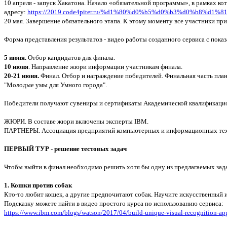
10 апреля - запуск Хакатона. Начало «обязательной программы», в рамках 
адресу:
https://2019.code4piter.ru/%d1%80%d0%b5%d0%b3%d0%b8%d
20 мая. Завершение обязательного этапа. К этому моменту все участники п
Форма представления результатов - видео работы созданного сервиса с пока
5 июня.
Отбор кандидатов для финала.
10 июня
. Направление жюри информации участникам финала.
20-21 июня.
Финал. Отбор и награждение победителей. Финальная часть пла
"Молодые умы для Умного города".
Победители получают сувениры и сертификаты Академической квалификацио
ЖЮРИ. В составе жюри включены эксперты IBM.
ПАРТНЕРЫ. Ассоциация предприятий компьютерных и информационных техно
ПЕРВЫЙ ТУР - решение тестовых задач
Чтобы выйти в финал необходимо решить хотя бы одну из предлагаемых зада
1. Кошки против собак
Кто-то любит кошек, а другие предпочитают собак. Научите искусственный и
Подсказку можете найти в видео простого курса по использованию сервиса:
https://www.ibm.com/blogs/watson/2017/04/build-unique-visual-recognition-app