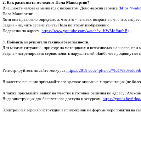
2. Как распознать молодого Пола Маккартни?
Внешность человека меняется с возрастом. Демо-версия сервиса (
https://wats
Пола Маккартни:
Хотя она правильно определила, что это - человек, возраст, пол, и что, скорее
Задача - научить сервис узнать Пола по этому изображению.
Подсказка по адресу:
https://www.youtube.com/watch?v=KWMofhpfbBg
3. Поймать нарушителя техники безопасности.
Для многих ситуаций - при езде на мотоциклах и велосипедах на шоссе, при
Задача - натренировать сервис ловить нарушителей. Наиболее продвинутые м
Регистрируйтесь на сайте конкурса
https://2019.code4piter.ru/%d1%8
В качестве решения присылайте его краткое описание + презентация (не боле
А также присылайте заявку на участие и готовые решения по адресу: Алекс
Видеоинструкция для бесплатного доступа к ресурсам:
https://youtu.be/6rIq
Электронная версия инструкции в приложении на форуме мероприятия на са