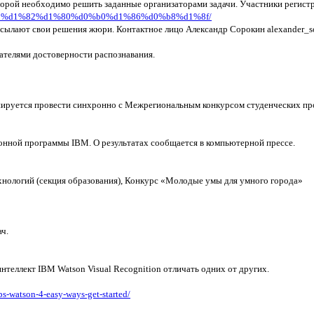
которой необходимо решить заданные организаторами задачи. Участники регист
1%81%d1%82%d1%80%d0%b0%d1%86%d0%b8%d1%8f/
рисылают свои решения жюри. Контактное лицо Александр Сорокин alexander_s
зателями достоверности распознавания.
нируется провести синхронно с Межрегиональным конкурсом студенческих пр
нной программы IBM. О результатах сообщается в компьютерной прессе.
логий (секция образования), Конкурс «Молодые умы для умного города»
ч.
нтеллект IBM Watson Visual Recognition отличать одних от других.
s-watson-4-easy-ways-get-started/