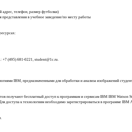
 адрес, телефон, размер футболки)
я представления в учебное заведение/по месту работы
ресурсах:
 +7 (495) 681-0221, student@1c.ru.
логиями IBM, предназначенными для обработки и анализа изображений студент
тов получают бесплатный доступ к программам и сервисам IBM IBM Watson Stud
. Для доступа к технологиям необходимо зарегистрироваться в программе IBM
.