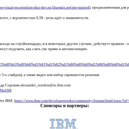
on-visual-recognition-duo-dev.ng.bluemix.net/pre-trained
), предназначенная для 
 всего, с вероятностью 0,58 - речь идёт о знаменитости.
 выходе на стройплощадку, и в некоторых других случаях, действует правило -
огут подумать, как слать смс прямо в автоинспекцию.
0%d0%b5%d0%b3%d0%b8%d1%81%d1%82%d1%80%d0%b0%d1%86%d0%b8%d1%8
е 3-х слайдов), а также видео или набор скриншотов решения.
андр Сорокин alexander_sorokin@ru.ibm.com
oJSuU68
йте IBM:
https://www.ibm.com/developerworks/community/forums/html/topic?
Спонсоры и партнеры: