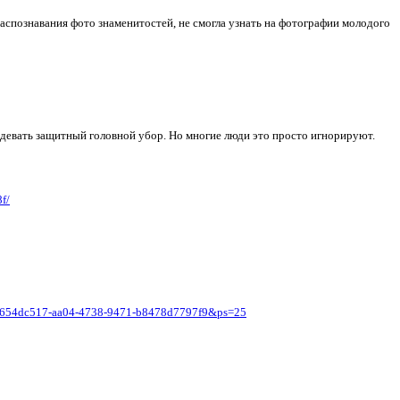
распознавания фото знаменитостей, не смогла узнать на фотографии молодого
 одевать защитный головной убор. Но многие люди это просто игнорируют.
f/
id=654dc517-aa04-4738-9471-b8478d7797f9&ps=25