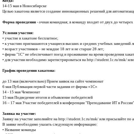
Когда:
14-15 мая в Новосибирске
Целью хакатона является создание инновационных решений для автоматизации
Форма проведения
- очная командная; в команду входит от двух до четырех
Условия участия:
• участие в хакатоне бесплатное;
• к участию приглашаются учащиеся высших и средних учебных заведений л
• возраст участников – не младше 18 лет и не старше 28 лет;
• фирма "1С" не обеспечивает поезд и проживание на время проведения хака
• для участия необходимо зарегистрироваться на http://student.1c.ru/msk/ ил
График проведения хакатона:
до 13 мая (включительно) Прием заявок на сайте чемпионат
6 мая Публикация первой части задания от фирмы «1С»
14 - 15 мая Чемпионат
15 мая Подведение итогов и объявление победителей
16 – 17 мая Участие победителей в конференции "Преподавание ИТ в России
Заявка на участие:
Заявку на участие заполняйте на http://student.1c.ru/msk/ или присылайте по 
В заявке необходимо указать следующую информацию:
• Название команды