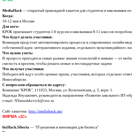
MediaHack
— открытый прикладной хакатон для студентов и школьников п
Когда:
10-12 мая в Москве
Для кого:
КРОК приглашает студентов 1-6 курсов и школьников 8-11 классов попробова
Что будут делать участники:
Командам предстоит автоматизировать процессы в современных онлайн-меди
собственной идеи: интерактивного издания, отдельного мультимедийного ло
Что нужно уметь:
В процессе пригодятся самые разные знания технологий и навыки — от мобил
смелость и креатив, чтобы решать новые и нестандартные задачи.
Что получат участники:
Победителей ждут особо ценные призы, участников, которых отдельно отме
Новосибирске.
С вопросами обращаться по адресу:
Компания "КРОК", 111033, Москва, ул. Волочаевская, д. 5, корп. 1.
Надежда Янушкевич, руководитель направления «Развитие школьного ИТ-об
e-mail: NYanushkevich@croc.ru
Сайт хакатона:
http://mediahack.me/
ФИРМА «1C»
bizHack.Siberia
— "IT-решения и инновации для бизнеса"