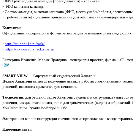
• ФИО руководителя команды (преподавателя) – если есть
• ФИО капитана команды
• Состав команды, включая капитана (ФИО, место учебы/работы, электронный
• Требуется ли официальное приглашение для оформления командировки – дл
Контакты:
Официальная информация и форма регистрации размещаются на следующих 
•
http://student.1c.ru/msk/
•
https://vk.com/bizhack.siberia
Екатерина Иваненко, Мария Правдина - менеджеры проекта, фирма "1С" - тел.:
IBM
SMART VIEW
— Виртуальный студенческий Хакатон
Целью Хакатона
является получение навыков работы с когнитивными техно
решений, имеющих практическую ценность.
Технологии
: для решения задач Хакатона студенты и сотрудники университе
решения, как для статических, так и для динамических (видео) изображений
YouTube: https://youtu.be/6rIqoJSuU68
Электронная версия инструкции скачивается из приложения в конце страницы
Ключевые даты: