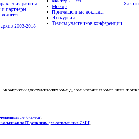
Мастер классы
равления работы
Хакато
Meetup
 и партнеры
Приглашенные доклады
 комитет
Экскурсии
Тезисы участников конференции
 архив 2003-2018
- мероприятий для студенческих команд, организованных компаниями-партнер
Т-решениям для бизнеса)
,
школьников по IT-решениям для современных СМИ)
,