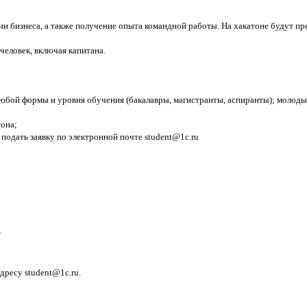
 бизнеса, а также получение опыта командной работы. На хакатоне будут пре
 человек, включая капитана.
юбой формы и уровня обучения (бакалавры, магистранты, аспиранты); молоды
тона;
и подать заявку по электронной почте student@1c.ru
"
адресу student@1c.ru.