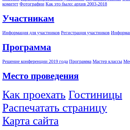
комитет
Фотографии
Как это было: архив 2003-2018
Участникам
Информация для участников
Регистрация участников
Информац
Программа
Решение конференции 2019 года
Программа
Мастер классы
Me
Место проведения
Как проехать
Гостиницы
Распечатать страницу
Карта сайта