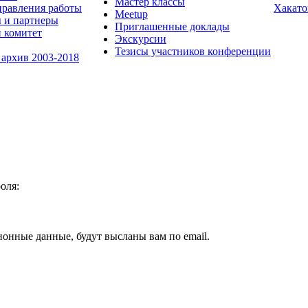
Мастер классы
равления работы
Хакато
Meetup
 и партнеры
Приглашенные доклады
 комитет
Экскурсии
Тезисы участников конференции
 архив 2003-2018
оля:
ионные данные, будут высланы вам по email.