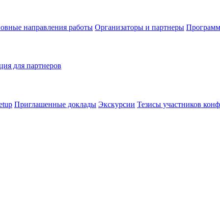
овные направления работы
Организаторы и партнеры
Программ
ия для партнеров
etup
Приглашенные доклады
Экскурсии
Тезисы участников кон