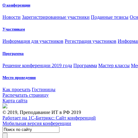
О конференции
Новости
Зарегистрированные участники
Поданные тезисы
Осн
Участникам
Информация для участников
Регистрация участников
Информац
Программа
Решение конференции 2019 года
Программа
Мастер классы
Me
Место проведения
Как проехать
Гостиницы
Распечатать страницу
Карта сайта
© 2019, Преподавание ИТ в РФ 2019
Работает на 1С-Битрикс: Сайт конференций
Мобильная версия конференции