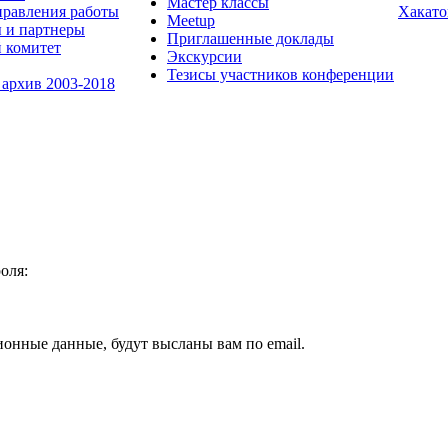
Мастер классы
равления работы
Хакато
Meetup
 и партнеры
Приглашенные доклады
 комитет
Экскурсии
Тезисы участников конференции
 архив 2003-2018
оля:
ионные данные, будут высланы вам по email.