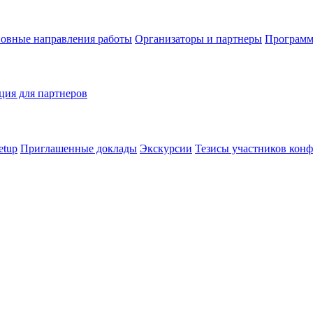
овные направления работы
Организаторы и партнеры
Программ
ия для партнеров
etup
Приглашенные доклады
Экскурсии
Тезисы участников кон