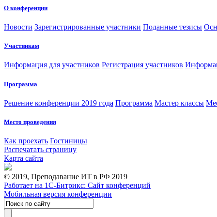
О конференции
Новости
Зарегистрированные участники
Поданные тезисы
Осн
Участникам
Информация для участников
Регистрация участников
Информац
Программа
Решение конференции 2019 года
Программа
Мастер классы
Me
Место проведения
Как проехать
Гостиницы
Распечатать страницу
Карта сайта
© 2019, Преподавание ИТ в РФ 2019
Работает на 1С-Битрикс: Сайт конференций
Мобильная версия конференции