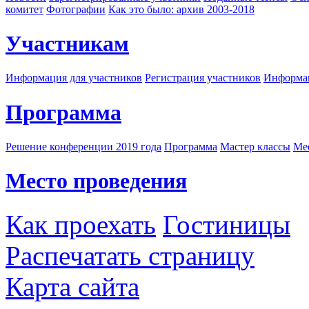
комитет
Фотографии
Как это было: архив 2003-2018
Участникам
Информация для участников
Регистрация участников
Информац
Программа
Решение конференции 2019 года
Программа
Мастер классы
Me
Место проведения
Как проехать
Гостиницы
Распечатать страницу
Карта сайта