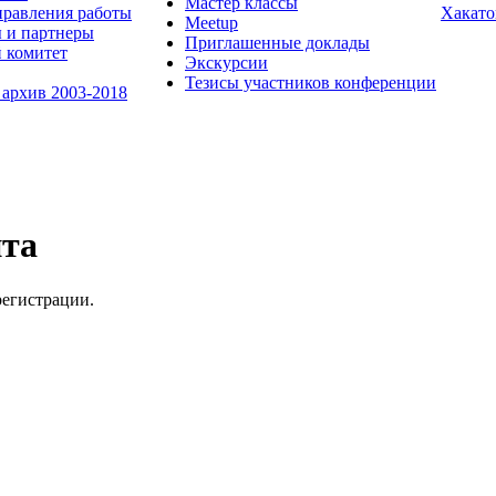
Мастер классы
равления работы
Хакато
Meetup
 и партнеры
Приглашенные доклады
 комитет
Экскурсии
Тезисы участников конференции
 архив 2003-2018
йта
регистрации.