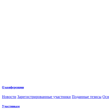
О конференции
Новости
Зарегистрированные участники
Поданные тезисы
Осн
Участникам