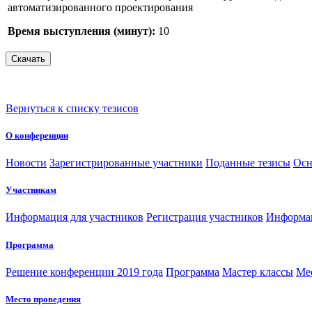
автоматизированного проектирования
Время выступления (минут):
10
Вернуться к списку тезисов
О конференции
Новости
Зарегистрированные участники
Поданные тезисы
Осн
Участникам
Информация для участников
Регистрация участников
Информац
Программа
Решение конференции 2019 года
Программа
Мастер классы
Me
Место проведения