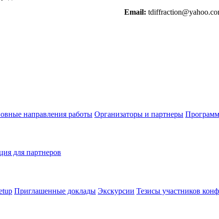
Email:
tdiffraction@yahoo.c
овные направления работы
Организаторы и партнеры
Программ
ия для партнеров
etup
Приглашенные доклады
Экскурсии
Тезисы участников кон