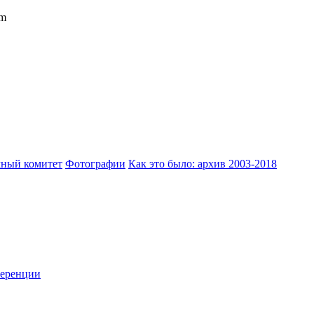
om
ный комитет
Фотографии
Как это было: архив 2003-2018
ференции