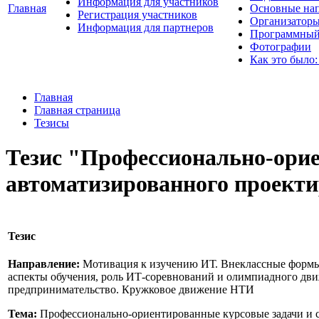
Информация для участников
Главная
Основные нап
Регистрация участников
Организаторы
Информация для партнеров
Программный
Фотографии
Как это было:
Главная
Главная страница
Тезисы
Тезис "Профессионально-орие
автоматизированного проект
Тезис
Направление:
Мотивация к изучению ИТ. Внеклассные формы
аспекты обучения, роль ИТ-соревнований и олимпиадного дв
предпринимательство. Кружковое движение НТИ
Тема:
Профессионально-ориентированные курсовые задачи и с