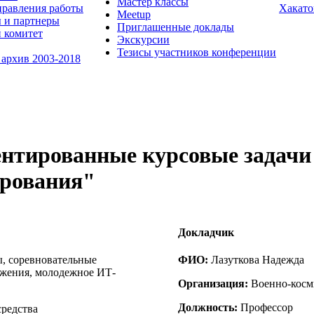
Мастер классы
равления работы
Хакато
Meetup
 и партнеры
Приглашенные доклады
 комитет
Экскурсии
Тезисы участников конференции
 архив 2003-2018
нтированные курсовые задачи 
ирования"
Докладчик
, соревновательные
ФИО:
Лазуткова Надежда
ижения, молодежное ИТ-
Организация:
Военно-косм
Должность:
Профессор
редства