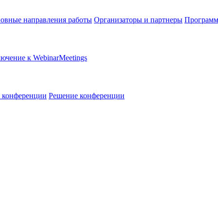
овные направления работы
Организаторы и партнеры
Программ
ючение к WebinarMeetings
в конференции
Решение конференции