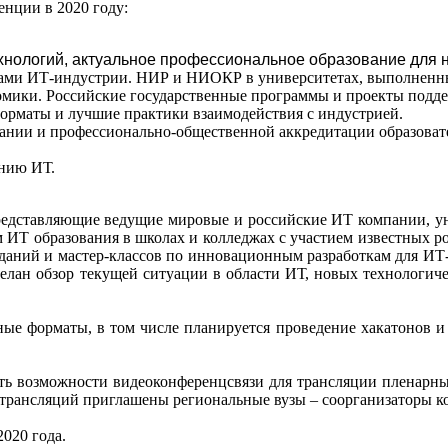
нции в 2020 году:
ологий, актуальное профессиональное образование для 
тами ИТ-индустрии. НИР и НИОКР в университетах, выполненн
омики. Российские государственные программы и проекты подд
рматы и лучшие практики взаимодействия с индустрией.
ании и профессионально-общественной аккредитации образоват
ению ИТ.
представляющие ведущие мировые и российские ИТ компании, ун
ИТ образования в школах и колледжах с участием известных ро
еданий и мастер-классов по инновационным разработкам для И
сделан обзор текущей ситуации в области ИТ, новых технологич
ные форматы, в том числе планируется проведение хакатонов и
ать возможности видеоконференцсвязи для трансляции пленарны
трансляций приглашены региональные вузы – соорганизаторы ко
020 года.