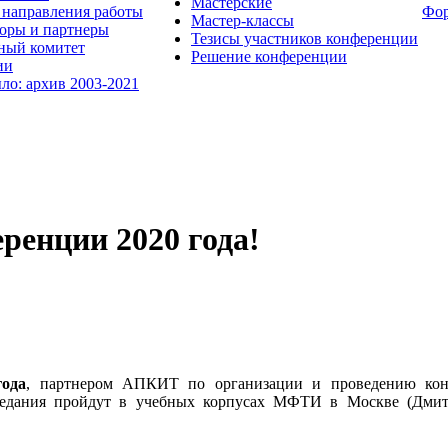
Мастерские
направления работы
Фо
Мастер-классы
оры и партнеры
Тезисы участников конференции
ный комитет
Решение конференции
ии
ыло: архив 2003-2021
ренции 2020 года!
года
, партнером АПКИТ по организации и проведению ко
седания пройдут в учебных корпусах МФТИ в Москве (Дмитро