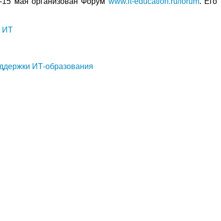
-15 мая организован Форум
www.it-education.ru/forum
. Его
х ИТ
оддержки ИТ-образования