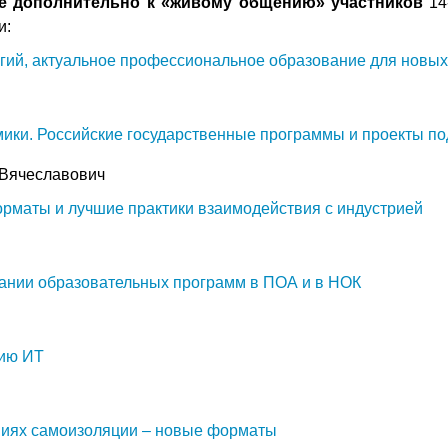
е дополнительно к «живому общению» участников
14
и:
ий, актуальное профессиональное образование для новы
мики. Российские государственные программы и проекты п
 Вячеславович
маты и лучшие практики взаимодействия с индустрией
ании образовательных программ в ПОА и в НОК
нию ИТ
виях самоизоляции – новые форматы