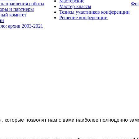
Мастерские
направления работы
Фо
Мастер-классы
оры и партнеры
Тезисы участников конференции
ный комитет
Решение конференции
ии
ыло: архив 2003-2021
я, которые позволят нам с вами наиболее полноценно зам