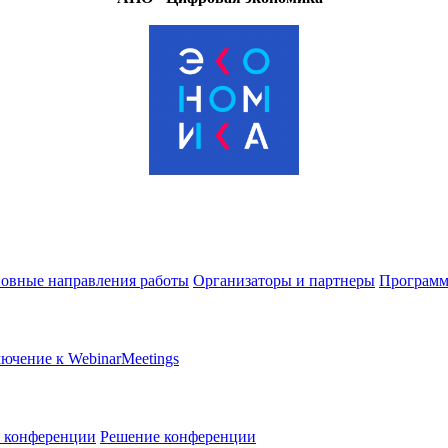
овные направления работы
Организаторы и партнеры
Программ
ючение к WebinarMeetings
в конференции
Решение конференции