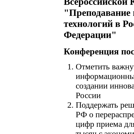
Всероссийской 
"Преподавание
технологий в Р
Федерации"
Конференция по
Отметить важну
информационных
создании иннов
России
Поддержать ре
РФ о перераспр
цифр приема для
тысяч с эконом