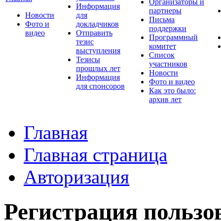
Организаторы и
Информация
партнеры
Новости
для
Письма
Фото и
докладчиков
поддержки
видео
Отправить
Программный
тезис
комитет
выступления
Список
Тезисы
участников
прошлых лет
Новости
Информация
Фото и видео
для спонсоров
Как это было:
архив лет
Главная
Главная страница
Авторизация
Регистрация пользо