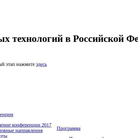
 технологий в Российской Фе
ный этап нажмите
здесь
ренции
ение конференции 2017
Программа
овные направления
оты