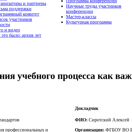
Программа конференции
анизаторы и партнеры
Научные труды участников
ьма поддержки
конференции
граммный комитет
Мастер-классы
сок участников
Культурная программа
вости
о и видео
 это было: архив лет
ния учебного процесса как ва
Докладчик
тандартов
ФИО:
Сиротский Алексей
ия профессиональных и
Организация:
ФГБОУ ВО Ро