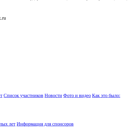
.ru
т
Список участников
Новости
Фото и видео
Как это было:
лых лет
Информация для спонсоров