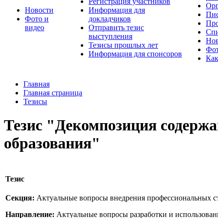
Регистрация участников
Орг
Новости
Информация для
Пис
Фото и
докладчиков
Про
видео
Отправить тезис
Спи
выступления
Но
Тезисы прошлых лет
Фот
Информация для спонсоров
Как
Главная
Главная страница
Тезисы
Тезис "Декомпозиция содержа
образования"
Тезис
Секция:
Актуальные вопросы внедрения профессиональных с
Направление:
Актуальные вопросы разработки и использован