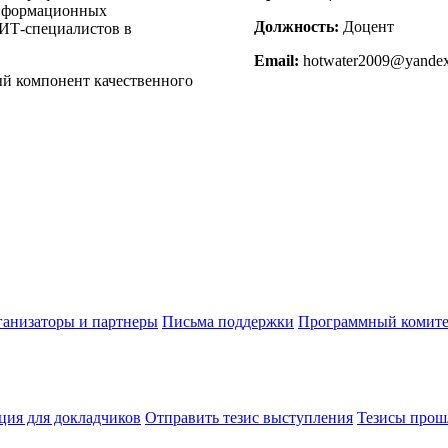
информационных
Должность:
Доцент
 ИТ-специалистов в
Email:
hotwater2009@yandex
й компонент качественного
анизаторы и партнеры
Письма поддержки
Программный комите
ия для докладчиков
Отправить тезис выступления
Тезисы прош