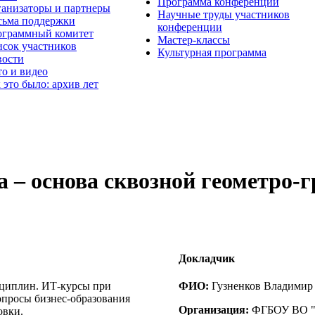
Программа конференции
анизаторы и партнеры
Научные труды участников
ьма поддержки
конференции
граммный комитет
Мастер-классы
сок участников
Культурная программа
вости
о и видео
 это было: архив лет
 – основа сквозной геометро-г
Докладчик
циплин. ИТ-курсы при
ФИО:
Гузненков Владимир
просы бизнес-образования
Организация:
ФГБОУ ВО "М
овки.