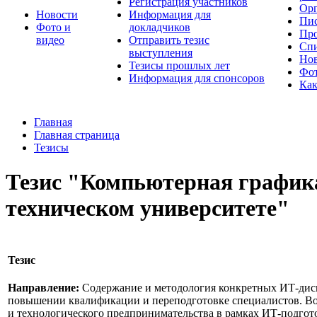
Регистрация участников
Орг
Новости
Информация для
Пис
Фото и
докладчиков
Про
видео
Отправить тезис
Спи
выступления
Но
Тезисы прошлых лет
Фот
Информация для спонсоров
Как
Главная
Главная страница
Тезисы
Тезис "Компьютерная графика
техническом университете"
Тезис
Направление:
Содержание и методология конкретных ИТ-дис
повышении квалификации и переподготовке специалистов. Во
и технологического предпринимательства в рамках ИТ-подгот