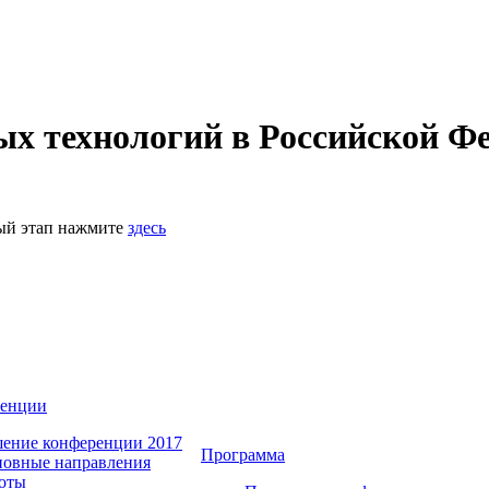
 технологий в Российской Фе
ный этап нажмите
здесь
ренции
ение конференции 2017
Программа
овные направления
оты