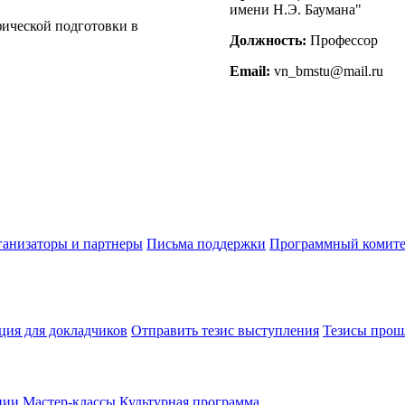
имени Н.Э. Баумана"
фической подготовки в
Должность:
Профессор
Email:
vn_bmstu@mail.ru
анизаторы и партнеры
Письма поддержки
Программный комите
ия для докладчиков
Отправить тезис выступления
Тезисы прош
ции
Мастер-классы
Культурная программа