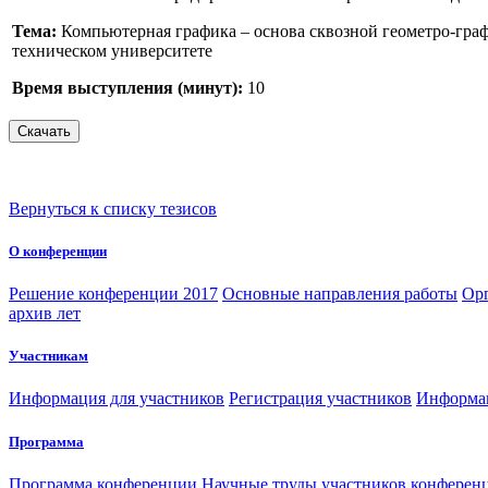
Тема:
Компьютерная графика – основа сквозной геометро-гра
техническом университете
Время выступления (минут):
10
Вернуться к списку тезисов
О конференции
Решение конференции 2017
Основные направления работы
Орг
архив лет
Участникам
Информация для участников
Регистрация участников
Информац
Программа
Программа конференции
Научные труды участников конферен