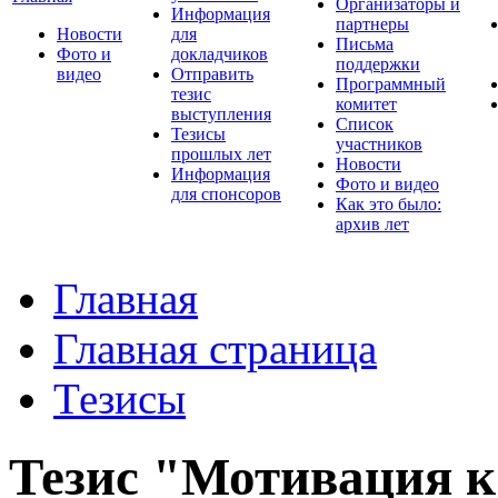
Организаторы и
Информация
партнеры
Новости
для
Письма
Фото и
докладчиков
поддержки
видео
Отправить
Программный
тезис
комитет
выступления
Список
Тезисы
участников
прошлых лет
Новости
Информация
Фото и видео
для спонсоров
Как это было:
архив лет
Главная
Главная страница
Тезисы
Тезис "Мотивация к