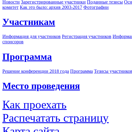
Новости
Зарегистрированные участники
Поданные тезисы
Осн
комитет
Как это было: архив 2003-2017
Фотографии
Участникам
Информация для участников
Регистрация участников
Информац
спонсоров
Программа
Решение конференции 2018 года
Программа
Тезисы участнико
Место проведения
Как проехать
Распечатать страницу
Карта сайта