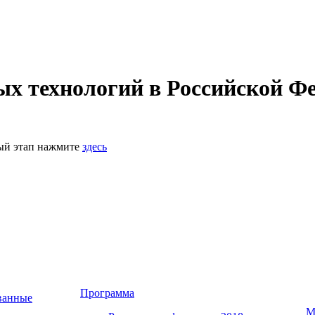
 технологий в Российской Фе
ный этап нажмите
здесь
Программа
ванные
М