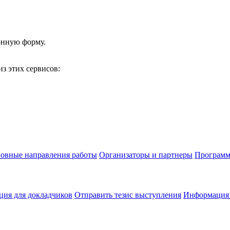
онную форму.
з этих сервисов:
овные направления работы
Организаторы и партнеры
Программ
ия для докладчиков
Отправить тезис выступления
Информация 