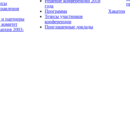
Решение конференции 2018
исы
п
года
равления
Программа
Хакатон
Тезисы участников
 и партнеры
конференции
 комитет
Приглашенные доклады
 архив 2003-