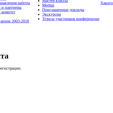
Мастер классы
равления работы
Хакато
Meetup
 и партнеры
Приглашенные доклады
 комитет
Экскурсии
Тезисы участников конференции
 архив 2003-2018
йта
регистрации.