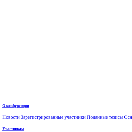
О конференции
Новости
Зарегистрированные участники
Поданные тезисы
Осн
Участникам