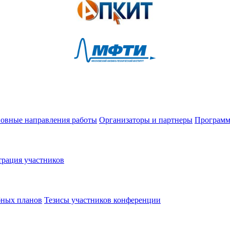
овные направления работы
Организаторы и партнеры
Программ
трация участников
бных планов
Тезисы участников конференции