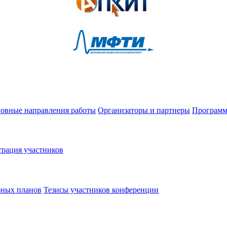
овные направления работы
Организаторы и партнеры
Программ
трация участников
бных планов
Тезисы участников конференции