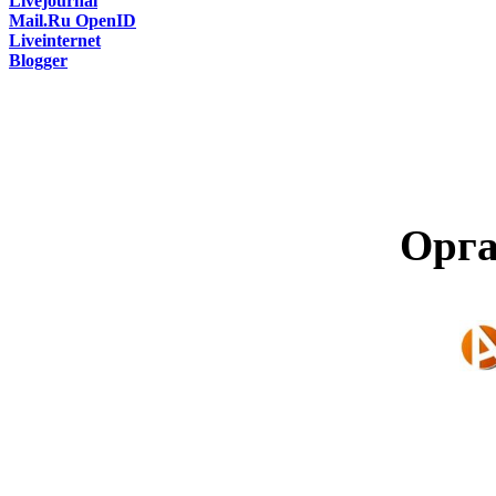
Livejournal
Mail.Ru OpenID
Liveinternet
Blogger
Орга