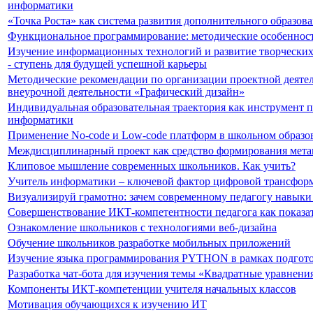
информатики
«Точка Роста» как система развития дополнительного образо
Функциональное программирование: методические особенност
Изучение информационных технологий и развитие творческих
- ступень для будущей успешной карьеры
Методические рекомендации по организации проектной деятел
внеурочной деятельности «Графический дизайн»
Индивидуальная образовательная траектория как инструмент 
информатики
Применение No-code и Low-code платформ в школьном образо
Междисциплинарный проект как средство формирования мет
Клиповое мышление современных школьников. Как учить?
Учитель информатики – ключевой фактор цифровой трансформ
Визуализируй грамотно: зачем современному педагогу навыки
Совершенствование ИКТ-компетентности педагога как показат
Ознакомление школьников с технологиями веб-дизайна
Обучение школьников разработке мобильных приложений
Изучение языка программирования PYTHON в рамках подгото
Разработка чат-бота для изучения темы «Квадратные уравнени
Компоненты ИКТ-компетенции учителя начальных классов
Мотивация обучающихся к изучению ИТ