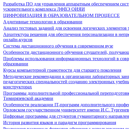
Разработка ПО для управления аппаратным обеспечением сис
ускорительного комплекса ЛФВЭ ОИЯИ
ЦИФРОВИЗАЦИЯ В ОБРАЗОВАТЕЛЬНОМ ПРОЦЕССЕ
Аддитивные технологии в образовании
Анализ тестовых заданий для освоения логических элементов 
Архитектура решения для обеспечения персонализации в непр
онлайн-курсов
Система дистанционного обучения в современном вузе
Особенности дистанционного обучения слушателей, получающ
Проблемы использования информационных технологий в сов
образовании
Курсы компьютерной грамотности для старшего поколения
Методические рекомендации к организации лабораторных зан
педагогических специальностей созданию электронных учебн
конструкторах
Программы дополнительной профессиональной переподготов
Тимирязевской академии
Особенности реализации IT-программ дополнительного профе
Орловском государственном университет имени И.С. Тургенев
Цифровые программы для студентов гуманитарного направле
История развития языков и парадигм программирования
Реализация различных форматов обучения с использованием о