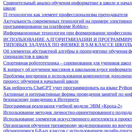
Сравнительный анализ обучения информатике в школе и нача
школе
IT-технологии как элемент профессионализма преподавателя
Актуальность современных технологий на примере элективног
программирование на платформе Roblox»
Информационные технологии при формировании профессион
ИСПОЛЬЗОВАНИЕ АЛГОРИТМИЗАЦИИ И ПРОГРАММИР
ТИПОВЫХ ЗАДАЧАХ ПО ФИЗИКЕ В 9-М КЛАССЕ ШКОЛ
Об элементах абстрактной алгебры в пропедевтике обучения 
специалистов в школе
Спортивная робототехника – соревнования для учеников школ
К вопросу об изучении массивов в школьном курсе информат
Проблемы внедрения и использования компонентов дополненн
процесс обучения в начальной школе
Как нейросеть ChatGPT учит программировать на языке Python
Активные и интерактивные формы проведения занятий по ин
безопасному поведению в Интернете
Программная реализация учебной модели ЭВМ «Кроха-2»
Использование методик личностно-ориентированного подхода
Использование элементов искусственного интеллекта в проек
Организация обучения трехмерному моделированию во внеуро
обучающимися 6-8-ых классов с использованием онлайн-прог