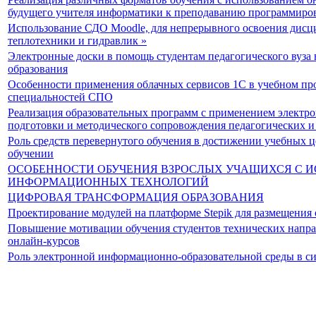
будущего учителя информатики к преподаванию программиро
Использование СДО Moodle, для непрерывного освоения дис
теплотехники и гидравлик »
Электронные доски в помощь студентам педагогического вуза
образования
Особенности применения облачных сервисов 1С в учебном про
специальностей СПО
Реализация образовательных программ с применением электро
подготовки и методического сопровождения педагогических и
Роль средств перевернутого обучения в достижении учебных 
обучении
ОСОБЕННОСТИ ОБУЧЕНИЯ ВЗРОСЛЫХ УЧАЩИХСЯ С 
ИНФОРМАЦИОННЫХ ТЕХНОЛОГИЙ
ЦИФРОВАЯ ТРАНСФОРМАЦИЯ ОБРАЗОВАНИЯ
Проектирование модулей на платформе Stepik для размещения
Повышение мотивации обучения студентов технических напр
онлайн-курсов
Роль электронной информационно-образовательной среды в с