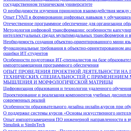
государственном техническом университете
О необходимости изучения принципов взаимодействия между 
Опыт ГУАП в формировании цифровых навыков у обучающихс
Отечественное программное обеспечение для организации обр
Методология цифровой трансформации: особенности капсулир
интеллектуальных средах мультимодальных трансформеров и 
Необходимость создания объектно-ориентированного мини яз
Функциональные требования в объектно-ориентированном ана
ошибки ИТ-студентов
Особенности подготовки ИТ-специалистов на базе образовате
импортозамещения программного обеспечения
ОПЫТ ПРОВЕДЕНИЯ ПРОЕКТНОЙ ДЕЯТЕЛЬНОСТИ НА 
ТЕХНИЧЕСКИХ СПЕЦИАЛЬНОСТЕЙ С ПРИМЕНЕНИЕМ 
МЫШЛЕНИЯ И МОРФОЛОГИЧЕСКОЙ МАТРИЦЫ
Цифровизация образования и технологии удаленного обучения
Проектирование и реализация компонентов учебных дисципли
современных реалий
Особенности образовательного дизайна онлайн-курсов при о
О поддержке системы курсов «Основы искусственного интелл
Опыт импортозамещения ПО инженерной направленности в вуз
Simulink и SimInTech