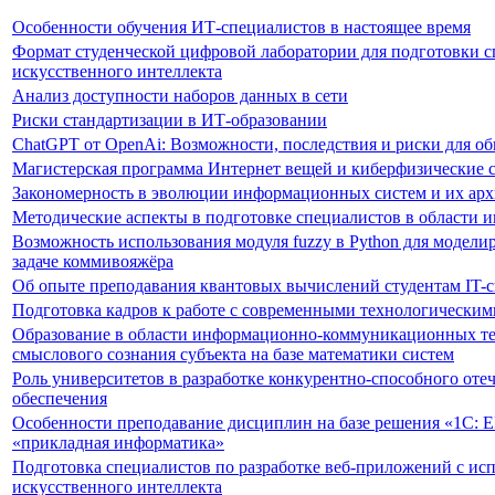
Особенности обучения ИТ-специалистов в настоящее время
Формат студенческой цифровой лаборатории для подготовки с
искусственного интеллекта
Анализ доступности наборов данных в сети
Риски стандартизации в ИТ-образовании
ChatGPT от OpenAi: Возможности, последствия и риски для об
Магистерская программа Интернет вещей и киберфизические 
Закономерность в эволюции информационных систем и их арх
Методические аспекты в подготовке специалистов в области и
Возможность использования модуля fuzzy в Python для модел
задаче коммивояжёра
Об опыте преподавания квантовых вычислений студентам IT-
Подготовка кадров к работе с современными технологическим
Образование в области информационно-коммуникационных те
смыслового сознания субъекта на базе математики систем
Роль университетов в разработке конкурентно-способного от
обеспечения
Особенности преподавание дисциплин на базе решения «1С: E
«прикладная информатика»
Подготовка специалистов по разработке веб-приложений с ис
искусственного интеллекта