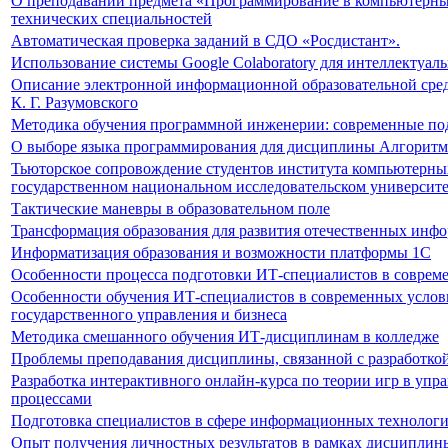
О преподавании предмета «Программирование в компьютерных
технических специальностей
Автоматическая проверка заданий в СДО «Росдистант».
Использование системы Google Colaboratory для интеллектуал
Описание электронной информационной образовательной сре
К. Г. Разумовского
Методика обучения программной инженерии: современные под
О выборе языка программирования для дисциплины Алгоритм
Тьюторское сопровождение студентов института компьютерны
государственном национальном исследовательском университе
Тактические маневры в образовательном поле
Трансформация образования для развития отечественных инф
Информатизация образования и возможности платформы 1С
Особенности процесса подготовки ИТ-специалистов в соврем
Особенности обучения ИТ-специалистов в современных усло
государственного управления и бизнеса
Методика смешанного обучения ИТ-дисциплинам в колледже
Проблемы преподавания дисциплины, связанной с разработкой
Разработка интерактивного онлайн-курса по теории игр в у
процессами
Подготовка специалистов в сфере информационных технологи
Опыт получения личностных результатов в рамках дисципл