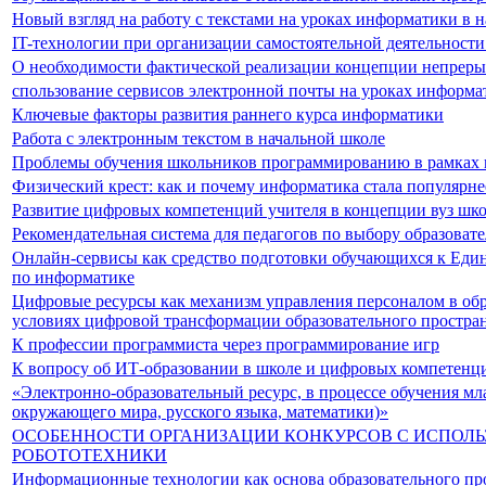
Новый взгляд на работу с текстами на уроках информатики в 
IT-технологии при организации самостоятельной деятельност
О необходимости фактической реализации концепции непрер
спользование сервисов электронной почты на уроках информа
Ключевые факторы развития раннего курса информатики
Работа с электронным текстом в начальной школе
Проблемы обучения школьников программированию в рамках 
Физический крест: как и почему информатика стала популярн
Развитие цифровых компетенций учителя в концепции вуз шк
Рекомендательная система для педагогов по выбору образоват
Онлайн-сервисы как средство подготовки обучающихся к Еди
по информатике
Цифровые ресурсы как механизм управления персоналом в об
условиях цифровой трансформации образовательного простра
К профессии программиста через программирование игр
К вопросу об ИТ-образовании в школе и цифровых компетенц
«Электронно-образовательный ресурс, в процессе обучения м
окружающего мира, русского языка, математики)»
ОСОБЕННОСТИ ОРГАНИЗАЦИИ КОНКУРСОВ С ИСПОЛ
РОБОТОТЕХНИКИ
Информационные технологии как основа образовательного пр