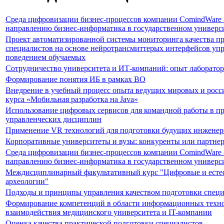
Среда цифровизации бизнес-процессов компании ComindWare -
направлению бизнес-информатика в государственном универс
Проект автоматизированной системы мониторинга качества п
специалистов на основе нейротрансмиттерых интерфейсов уп
поведением обучаемых
Сотрудничество университета и ИТ-компаний: опыт лаборато
Формирование понятия ИБ в рамках ВО
Внедрение в учебный процесс опыта ведущих мировых и росс
курса «Мобильная разработка на Java»
Использование цифровых сервисов для командной работы в п
управленческих дисциплин
Применение VR технологий для подготовки будущих инженеро
Корпоративные университеты и вузы: конкуренты или партне
Среда цифровизации бизнес-процессов компании ComindWare -
направлению бизнес-информатика в государственном универс
Междисциплинарный факультативный курс "Цифровые и естес
археологии"
Подходы и принципы управления качеством подготовки специ
Формирование компетенций в области информационных техно
взаимодействия медицинского университета и IT-компании
Оценка качества практической подготовки специалистов