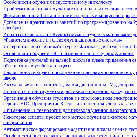
Особенности обучения искусственному интеллекту
Проблемы подготовки мультидисциплинарных специалистов в
Формирование ИТ-компетенций средствами конкурсов профес
Добавление практических занятий по программированию на P
алгебра»
Анализ итогов онлайн Всероссийской студенческой олимпиад
«Радиотехнические и телекоммуникационные системы»
Интернет-сервисы в онлайн-курсе «Физика» для студентов ИТ
Особенности обучения ИТ-специалистов в текущих условиях
Подготовка учителей начальной школы в плане применения с
обеспечения в учебном процессе
Вариативность заданий по обучению программированию в ку
школе
Актуальные аспекты преподавания дисциплины "Моделирован
Принципы и инструменты адаптивного обучения для будущих 
Организация обучения студентов с использованием электронно
сервиса «1С: Предприятие 8 через интернет для учебных завед
Применение IT-технологий для перевода учебной лаборатори
Некоторые аспекты проектного метода обучения в системе мат
специалистов
Автоматическое формирование адаптивной шкалы оценки тес
Особенности преподавания дисциплины информационные тех