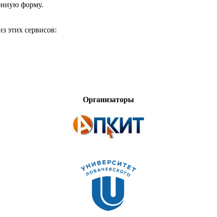
онную форму.
з этих сервисов:
Организаторы