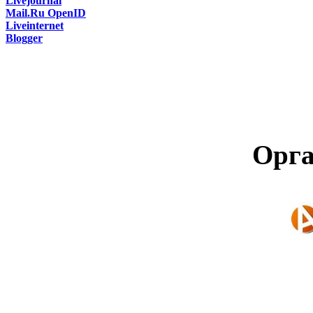
Livejournal
Mail.Ru OpenID
Liveinternet
Blogger
Орга