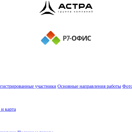
егистрированные участники
Основные направления работы
Фот
 и карта