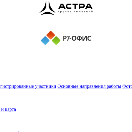
егистрированные участники
Основные направления работы
Фот
 и карта