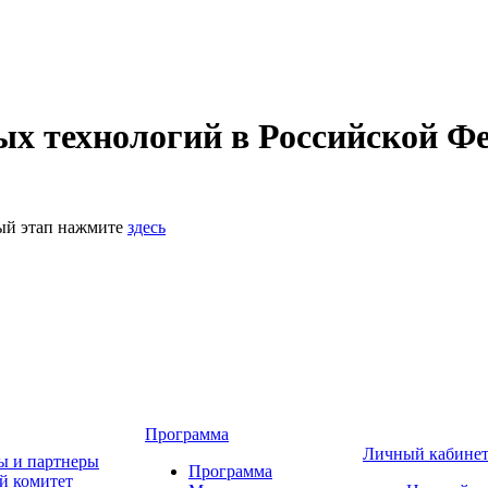
 технологий в Российской Фе
ный этап нажмите
здесь
Программа
Личный кабине
ы и партнеры
Программа
й комитет