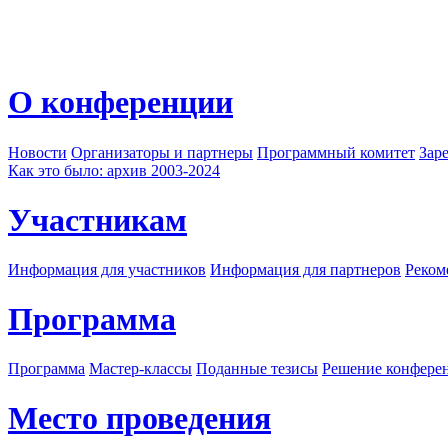
О конференции
Новости
Организаторы и партнеры
Программный комитет
Зар
Как это было: архив 2003-2024
Участникам
Информация для участников
Информация для партнеров
Реком
Программа
Программа
Мастер-классы
Поданные тезисы
Решение конфере
Место проведения