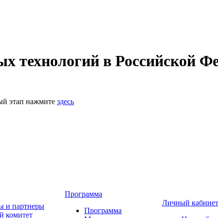
 технологий в Российской Фе
ный этап нажмите
здесь
Программа
Личный кабине
ы и партнеры
Программа
й комитет