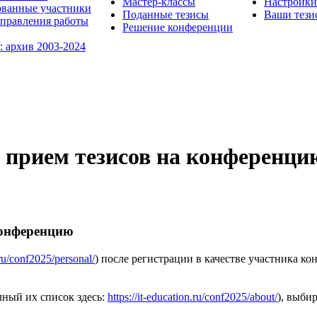
Мастер-классы
Настройки
ованные участники
Поданные тезисы
Ваши тези
правления работы
Решение конференции
: архив 2003-2024
 прием тезисов на конференци
конференцию
.ru/conf2025/personal/
) после регистрации в качестве участника ко
лный их список здесь:
https://it-education.ru/conf2025/about/
), выби