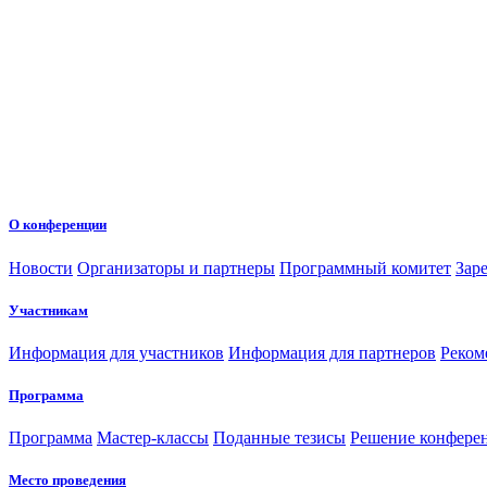
О конференции
Новости
Организаторы и партнеры
Программный комитет
Зар
Участникам
Информация для участников
Информация для партнеров
Реком
Программа
Программа
Мастер-классы
Поданные тезисы
Решение конфере
Место проведения