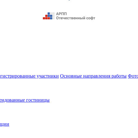
егистрированные участники
Основные направления работы
Фот
ендованные гостиницы
нции