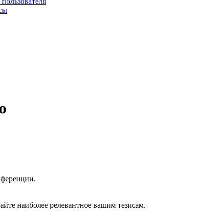
 пользователя
сы
ю
нференции.
райте наиболее релевантное вашим тезисам.