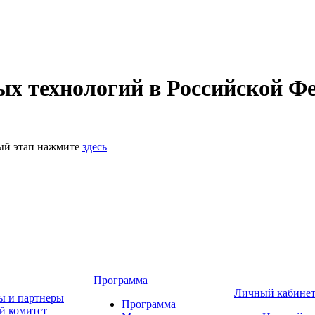
 технологий в Российской Фе
ный этап нажмите
здесь
Программа
Личный кабине
ы и партнеры
Программа
й комитет