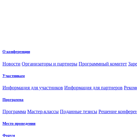
О конференции
Новости
Организаторы и партнеры
Программный комитет
Зар
Участникам
Информация для участников
Информация для партнеров
Реком
Программа
Программа
Мастер-классы
Поданные тезисы
Решение конфере
Место проведения
Форум