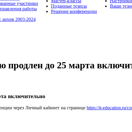
Мастер-классы
Настройки
ованные участники
Поданные тезисы
Ваши тези
правления работы
Решение конференции
: архив 2003-2024
ю продлен до 25 марта включи
рта включительно
енции через Личный кабинет на странице
https://it-education.ru/c