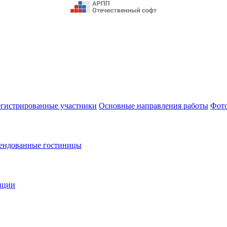
егистрированные участники
Основные направления работы
Фот
ендованные гостиницы
нции