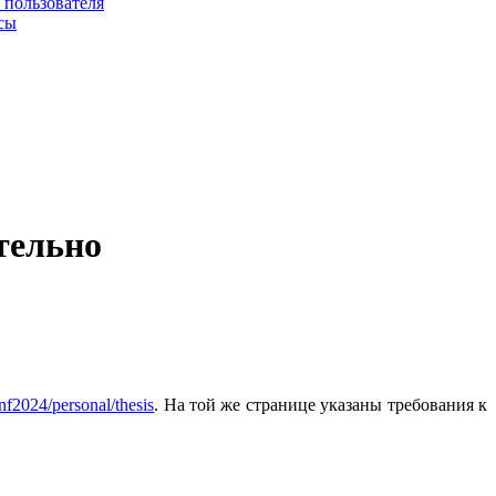
 пользователя
сы
тельно
onf2024/personal/thesis
. На той же странице указаны требования к