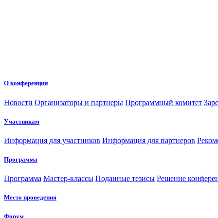
О конференции
Новости
Организаторы и партнеры
Программный комитет
Зар
Участникам
Информация для участников
Информация для партнеров
Реком
Программа
Программа
Мастер-классы
Поданные тезисы
Решение конфере
Место проведения
Форум