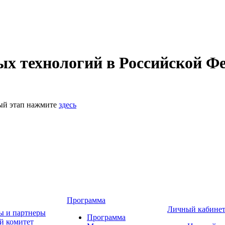
 технологий в Российской Фе
ный этап нажмите
здесь
Программа
Личный кабине
ы и партнеры
Программа
й комитет