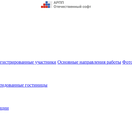
егистрированные участники
Основные направления работы
Фот
ендованные гостиницы
нции