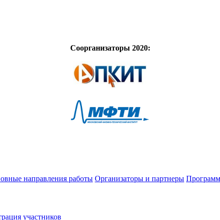
Соорганизаторы 2020:
овные направления работы
Организаторы и партнеры
Программ
трация участников