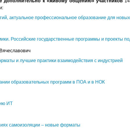
е дополнительно к «живому общению» участников
14
и:
ий, актуальное профессиональное образование для новы
мики. Российские государственные программы и проекты п
 Вячеславович
маты и лучшие практики взаимодействия с индустрией
ании образовательных программ в ПОА и в НОК
нию ИТ
виях самоизоляции – новые форматы