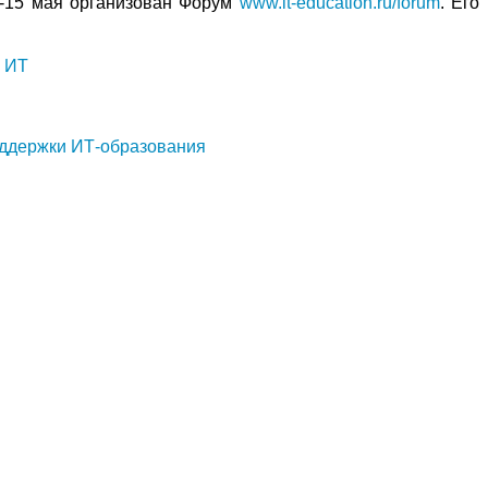
-15 мая организован Форум
www.it-education.ru/forum
. Его
х ИТ
оддержки ИТ-образования