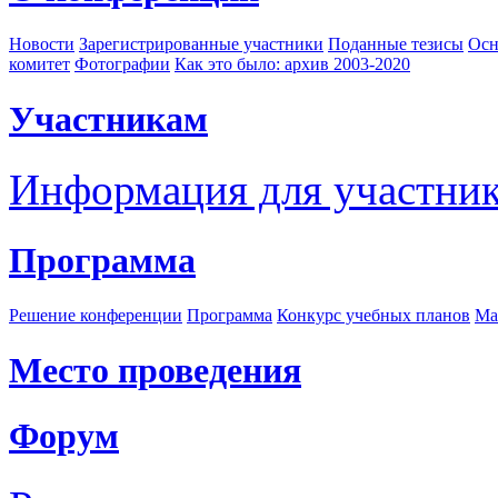
Новости
Зарегистрированные участники
Поданные тезисы
Осн
комитет
Фотографии
Как это было: архив 2003-2020
Участникам
Информация для участни
Программа
Решение конференции
Программа
Конкурс учебных планов
Ма
Место проведения
Форум