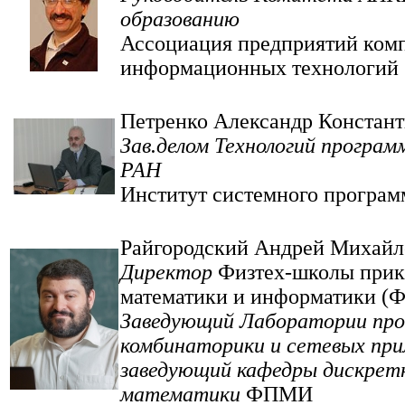
образованию
Ассоциация предприятий ком
информационных технологий
Петренко Александр Констан
Зав.делом Технологий програ
РАН
Институт системного програ
Райгородский Андрей Михайл
Директор
Физтех-школы прик
математики и информатики 
Заведующий Лаборатории пр
комбинаторики и сетевых пр
заведующий кафедры дискрет
математики
ФПМИ