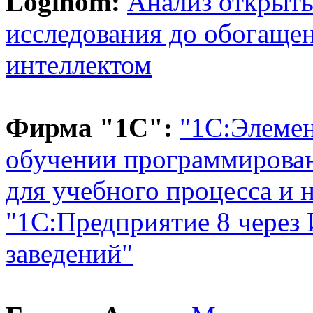
Loginom:
Анализ открыты
исследования до обогаще
интеллектом
Фирма "1С":
"1С:Элемен
обучении программирова
для учебного процесса и 
"1С:Предприятие 8 через
заведений"