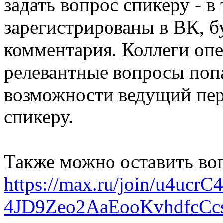
задать вопрос спикеру - в
зарегистрированы в ВК, б
комментария. Коллеги опе
релевантные вопросы поп
возможности ведущий пер
спикеру.
Также можно оставить воп
https://max.ru/join/u4uc
4JD9Zeo2AaEooKvhdfcCc