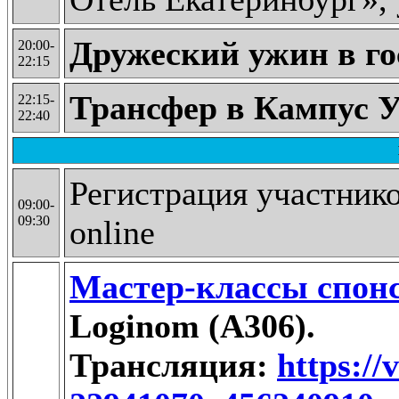
Дружеский ужин в г
20:00-
22:15
Трансфер в Кампус 
22:15-
22:40
Регистрация участнико
09:00-
09:30
online
Мастер-классы спон
Loginom (А306).
Трансляция:
https://