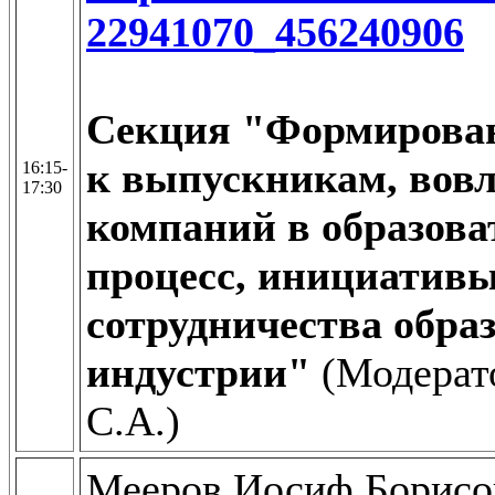
22941070_456240906
Секция "Формирован
к выпускникам, вов
16:15-
17:30
компаний в образов
процесс, инициатив
сотрудничества обра
индустрии"
(Модерат
С.А.)
Мееров Иосиф Борисо