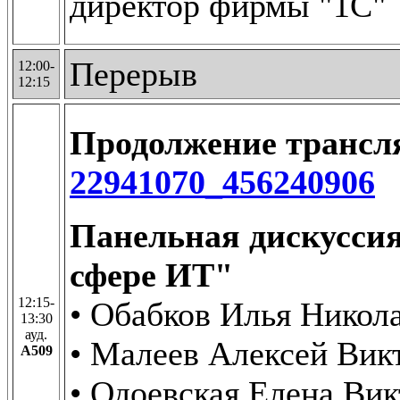
директор фирмы "1С"
Перерыв
12:00-
12:15
Продолжение транс
22941070_456240906
Панельная дискуссия
сфере ИТ"
12:15-
• Обабков Илья Никол
13:30
ауд.
• Малеев Алексей Ви
А509
• Одоевская Елена Ви