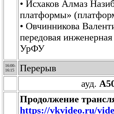
• Исхаков Алмаз Нази
платформы» (платфор
• Овчинникова Валент
передовая инженерная
УрФУ
Перерыв
16:00-
16:15
ауд.
А5
Продолжение трансл
https://vkvideo.ru/vid