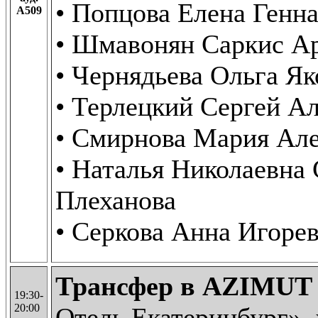
• Попцова Елена Генна
А509
• Шмавонян Саркис А
• Чернядьева Ольга Я
• Терлецкий Сергей А
• Смирнова Мария Але
• Наталья Николаевна 
Плеханова
• Серкова Анна Игоре
Трансфер в AZIMU
19:30-
20:00
Отель Екатеринбург», 