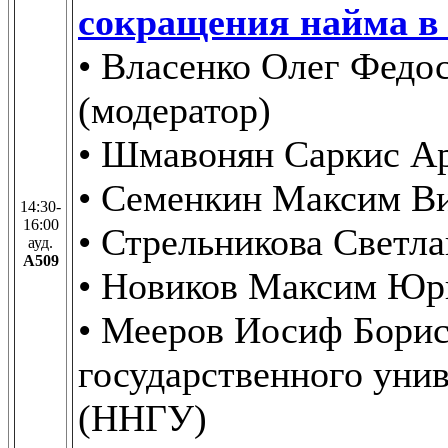
сокращения найма в
• Власенко Олег Федо
(модератор)
• Шмавонян Саркис А
• Семенкин Максим Ви
14:30-
16:00
• Стрельникова Светл
ауд.
А509
• Новиков Максим Ю
• Мееров Иосиф Бори
государственного унив
(ННГУ)