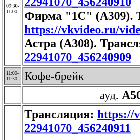
22941070_456240910
09:30-
11:00
Фирма "1С" (А309). 
https://vkvideo.ru/vi
Астра (А308). Транс
22941070_456240909
Кофе-брейк
11:00-
11:30
ауд.
А5
Трансляция:
https://
22941070_456240911