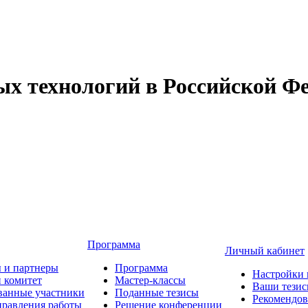
 технологий в Российской Фе
Программа
Личный кабинет
 и партнеры
Программа
Настройки 
 комитет
Мастер-классы
Ваши тези
ванные участники
Поданные тезисы
Рекомендо
равления работы
Решение конференции