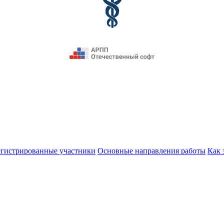
егистрированные участники
Основные направления работы
Как 