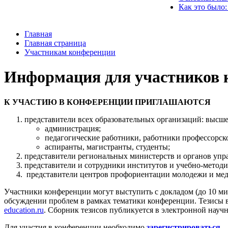
Как это было:
Главная
Главная страница
Участникам конференции
Информация для участников 
К УЧАСТИЮ В КОНФЕРЕНЦИИ ПРИГЛАШАЮТСЯ
представители всех образовательных организаций: высше
администрация;
педагогические работники, работники профессорско
аспиранты, магистранты, студенты;
представители региональных министерств и органов упр
представители и сотрудники институтов и учебно-метод
представители центров профориентации молодежи и мед
Участники конференции могут выступить с докладом (до 10 м
обсуждении проблем в рамках тематики конференции. Тезисы в
education.ru
. Сборник тезисов публикуется в электронной нау
Для участия в конференции необходимо
зарегистрироваться
.