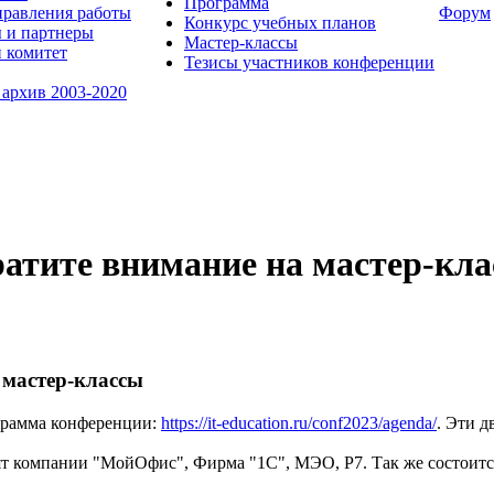
Программа
равления работы
Форум
Конкурс учебных планов
 и партнеры
Мастер-классы
 комитет
Тезисы участников конференции
 архив 2003-2020
атите внимание на мастер-кл
 мастер-классы
грамма конференции:
https://it-education.ru/conf2023/agenda/
. Эти д
ят компании "МойОфис", Фирма "1С", МЭО, Р7. Так же состоитс