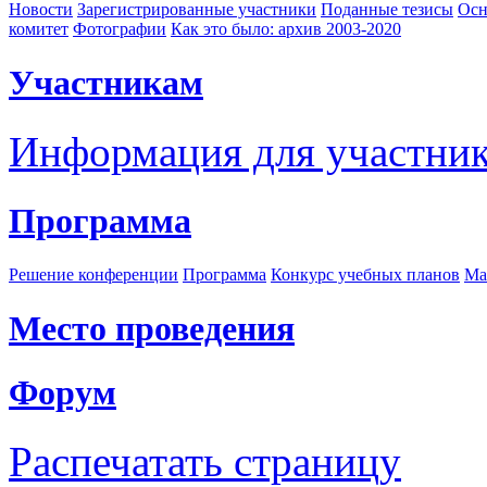
Новости
Зарегистрированные участники
Поданные тезисы
Осн
комитет
Фотографии
Как это было: архив 2003-2020
Участникам
Информация для участни
Программа
Решение конференции
Программа
Конкурс учебных планов
Ма
Место проведения
Форум
Распечатать страницу