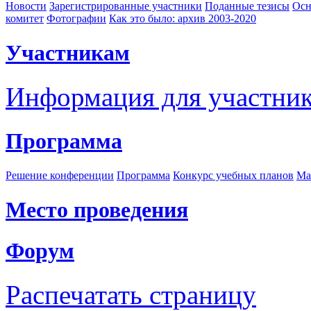
Новости
Зарегистрированные участники
Поданные тезисы
Осн
комитет
Фотографии
Как это было: архив 2003-2020
Участникам
Информация для участни
Программа
Решение конференции
Программа
Конкурс учебных планов
Ма
Место проведения
Форум
Распечатать страницу