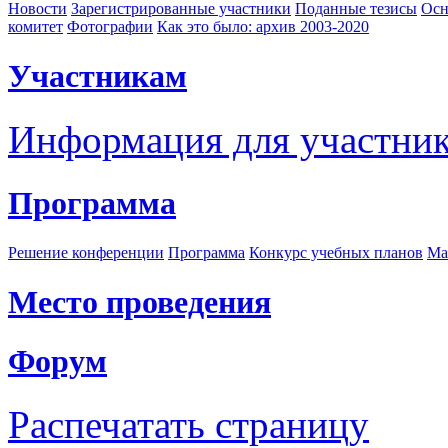
Новости
Зарегистрированные участники
Поданные тезисы
Осн
комитет
Фотографии
Как это было: архив 2003-2020
Участникам
Информация для участни
Программа
Решение конференции
Программа
Конкурс учебных планов
Ма
Место проведения
Форум
Распечатать страницу