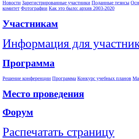
Новости
Зарегистрированные участники
Поданные тезисы
Осн
комитет
Фотографии
Как это было: архив 2003-2020
Участникам
Информация для участни
Программа
Решение конференции
Программа
Конкурс учебных планов
Ма
Место проведения
Форум
Распечатать страницу