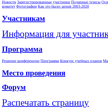
Новости
Зарегистрированные участники
Поданные тезисы
Осн
комитет
Фотографии
Как это было: архив 2003-2020
Участникам
Информация для участни
Программа
Решение конференции
Программа
Конкурс учебных планов
Ма
Место проведения
Форум
Распечатать страницу