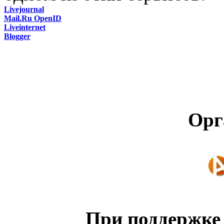
Livejournal
Mail.Ru OpenID
Liveinternet
Blogger
Орг
При поддержке