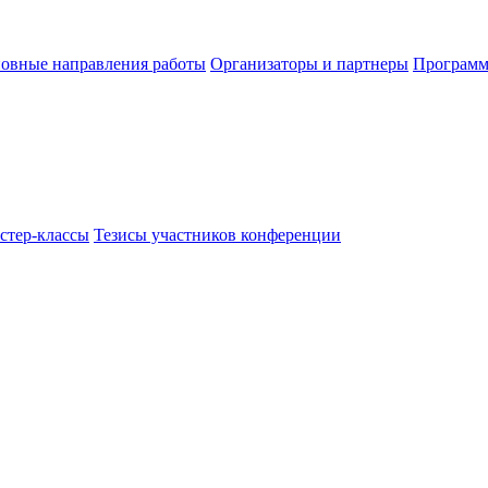
овные направления работы
Организаторы и партнеры
Программ
стер-классы
Тезисы участников конференции