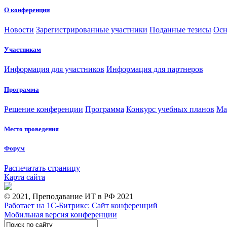
О конференции
Новости
Зарегистрированные участники
Поданные тезисы
Осн
Участникам
Информация для участников
Информация для партнеров
Программа
Решение конференции
Программа
Конкурс учебных планов
Ма
Место проведения
Форум
Распечатать страницу
Карта сайта
© 2021, Преподавание ИТ в РФ 2021
Работает на 1С-Битрикс: Сайт конференций
Мобильная версия конференции