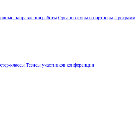
овные направления работы
Организаторы и партнеры
Программ
стер-классы
Тезисы участников конференции