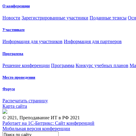
О конференции
Новости
Зарегистрированные участники
Поданные тезисы
Осн
Участникам
Информация для участников
Информация для партнеров
Программа
Решение конференции
Программа
Конкурс учебных планов
Ма
Место проведения
Форум
Распечатать страницу
Карта сайта
© 2021, Преподавание ИТ в РФ 2021
Работает на 1С-Битрикс: Сайт конференций
Мобильная версия конференции