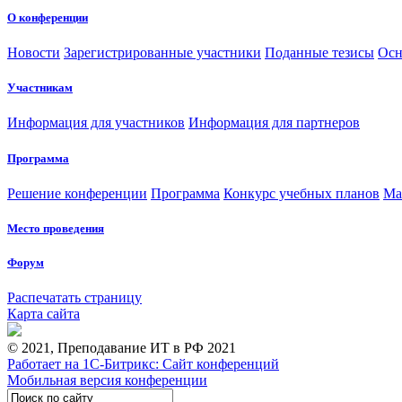
О конференции
Новости
Зарегистрированные участники
Поданные тезисы
Осн
Участникам
Информация для участников
Информация для партнеров
Программа
Решение конференции
Программа
Конкурс учебных планов
Ма
Место проведения
Форум
Распечатать страницу
Карта сайта
© 2021, Преподавание ИТ в РФ 2021
Работает на 1С-Битрикс: Сайт конференций
Мобильная версия конференции