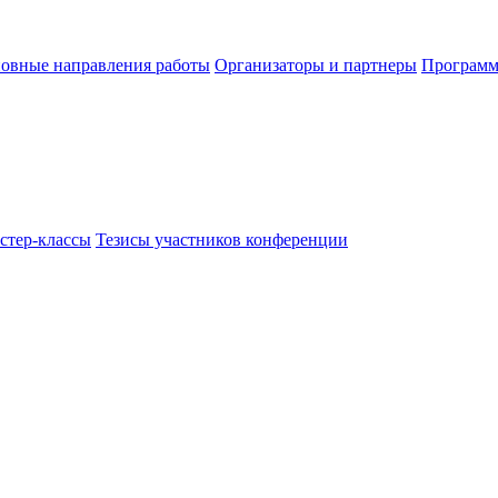
овные направления работы
Организаторы и партнеры
Программ
стер-классы
Тезисы участников конференции