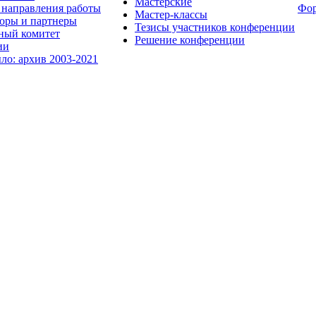
Мастерские
направления работы
Фо
Мастер-классы
оры и партнеры
Тезисы участников конференции
ный комитет
Решение конференции
ии
ыло: архив 2003-2021